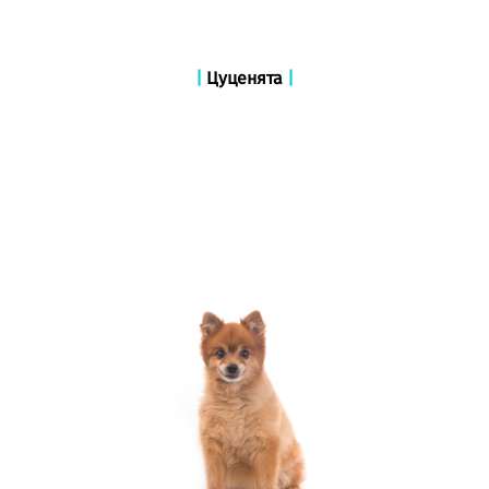
|
Цуценята
|