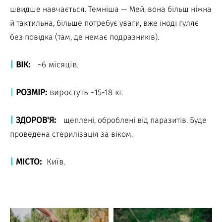
швидше навчається. Темніша — Мей, вона більш ніжна
й тактильна, більше потребує уваги, вже іноді гуляє
без повідка (там, де немає подразників).
|
ВІК:
~6 місяців.
|
РОЗМІР:
виростуть ~15-18 кг.
|
ЗДОРОВ'Я:
щеплені, оброблені від паразитів. Буде
проведена стерилізація за віком.
|
МІСТО:
Київ.