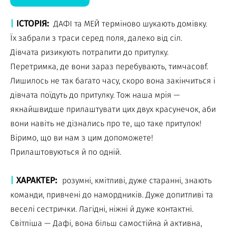
|
ІСТОРІЯ:
ДАФІ та МЕЙ терміново шукають домівку.
Їх забрали з траси серед поля, далеко від сіл.
Дівчата ризикують потрапити до притулку.
Перетримка, де вони зараз перебувають, тимчасовf.
Лишилось не так багато часу, скоро вона закінчиться і
дівчата поїдуть до притулку. Тож наша мрія —
якнайшвидше прилаштувати цих двух красунечок, аби
вони навіть не дізнались про те, що таке притулок!
Віримо, що ви нам з цим допоможете!
Прилаштовуються й по одній.
|
ХАРАКТЕР:
розумні, кмітливі, дуже старанні, знають
команди, привчені до намордників. Дуже допитливі та
веселі сестрички. Лагідні, ніжні й дуже контактні.
Світліша — Дафі, вона більш самостійна й активна,